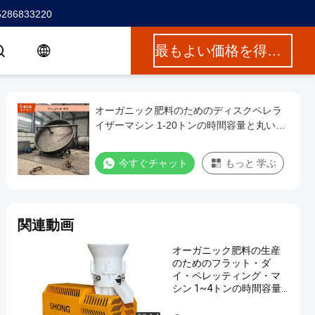
5286833220
最もよい価格を得なさい
オーガニック肥料のためのディスクペレラ
イザーマシン 1-20トンの時間容量と丸い粒
子 380V / 50Hz
今すぐチャット
もっと 学ぶ
関連動画
オーガニック肥料の生産
のためのフラット・ダ
イ・ペレッティング・マ
シン 1~4トンの時間容量
と ≥95%の粒化率