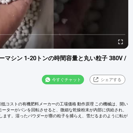
ン 1-20トンの時間容量と丸い粒子 380V /
今すぐチャット
シェアする
|低コストの有機肥料メーカーの工場価格 動作原理 この機械は、開い
します。モーターがパンを回転させると、微細な乾燥粉末が内部に供給され、
します。湿ったパウダーが塵の粒子を捕らえ、雪だるまのように転が