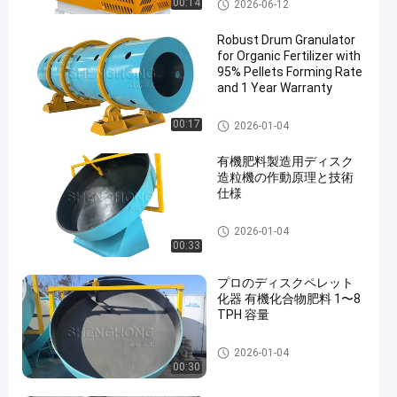
有機肥料の造粒機
00:14
2026-06-12
Robust Drum Granulator
for Organic Fertilizer with
95% Pellets Forming Rate
and 1 Year Warranty
有機肥料の造粒機
00:17
2026-01-04
有機肥料製造用ディスク
造粒機の作動原理と技術
仕様
有機肥料の造粒機
2026-01-04
00:33
プロのディスクペレット
化器 有機化合物肥料 1〜8
TPH 容量
有機肥料の造粒機
2026-01-04
00:30