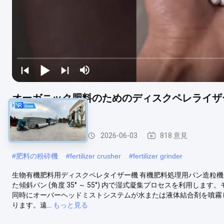
オーガニック肥料のためのディスクペレライザーマシ
50Hz
有機肥料の造粒機
2026-06-03
818 意見
#
肥料の粉砕機
#
fertilizer crusher
#
fertilizer grinder
生物有機肥料用ディスクペレタイザー機 有機肥料処理用パン造粒機 
た傾斜パン (角度 35° ～ 55°) 内で湿式凝集プロセスを利用
同時にオーバーヘッドミストシステムが水または液体結合剤を噴霧
ります。遠...
もっと見る