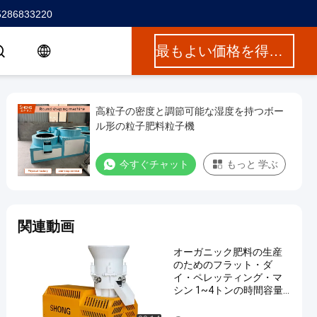
5286833220
最もよい価格を得なさい
高粒子の密度と調節可能な湿度を持つボー
ル形の粒子肥料粒子機
今すぐチャット
もっと 学ぶ
関連動画
オーガニック肥料の生産
のためのフラット・ダ
イ・ペレッティング・マ
シン 1~4トンの時間容量
と ≥95%の粒化率