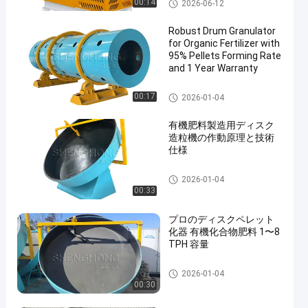
有機肥料の造粒機
00:14
2026-06-12
Robust Drum Granulator
for Organic Fertilizer with
95% Pellets Forming Rate
and 1 Year Warranty
有機肥料の造粒機
00:17
2026-01-04
有機肥料製造用ディスク
造粒機の作動原理と技術
仕様
有機肥料の造粒機
2026-01-04
00:33
プロのディスクペレット
化器 有機化合物肥料 1〜8
TPH 容量
有機肥料の造粒機
2026-01-04
00:30