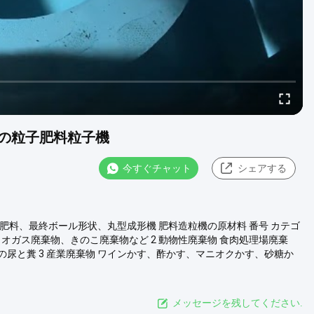
の粒子肥料粒子機
今すぐチャット
シェアする
肥料、最終ボール形状、丸型成形機 肥料造粒機の原材料 番号 カテゴ
イオガス廃棄物、きのこ廃棄物など 2 動物性廃棄物 食肉処理場廃棄
尿と糞 3 産業廃棄物 ワインかす、酢かす、マニオクかす、砂糖か
メッセージを残してください.