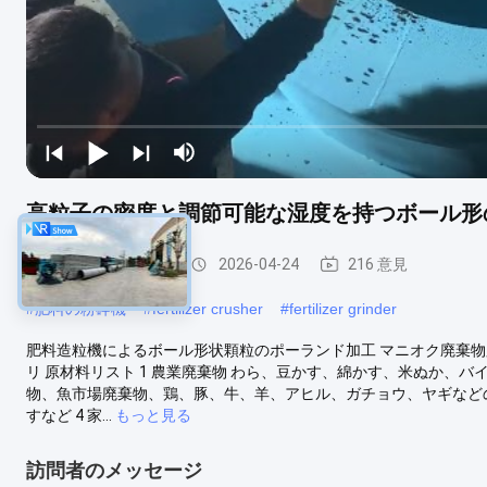
高粒子の密度と調節可能な湿度を持つボール形
有機肥料の造粒機
2026-04-24
216 意見
#
肥料の粉砕機
#
fertilizer crusher
#
fertilizer grinder
肥料造粒機によるボール形状顆粒のポーランド加工 マニオク廃棄物
リ 原材料リスト 1 農業廃棄物 わら、豆かす、綿かす、米ぬか、バ
物、魚市場廃棄物、鶏、豚、牛、羊、アヒル、ガチョウ、ヤギなどの
すなど 4 家...
もっと見る
訪問者のメッセージ