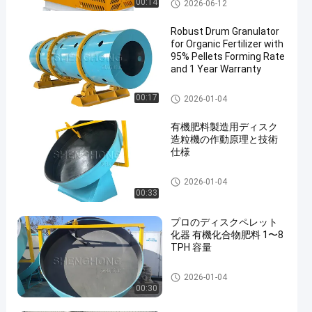
有機肥料の造粒機
00:14
2026-06-12
Robust Drum Granulator
for Organic Fertilizer with
95% Pellets Forming Rate
and 1 Year Warranty
有機肥料の造粒機
00:17
2026-01-04
有機肥料製造用ディスク
造粒機の作動原理と技術
仕様
有機肥料の造粒機
2026-01-04
00:33
プロのディスクペレット
化器 有機化合物肥料 1〜8
TPH 容量
有機肥料の造粒機
2026-01-04
00:30