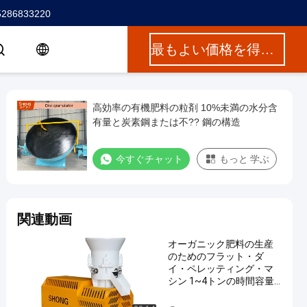
5286833220
最もよい価格を得なさい
高効率の有機肥料の粒剤 10%未満の水分含
有量と炭素鋼または不?? 鋼の構造
今すぐチャット
もっと 学ぶ
関連動画
オーガニック肥料の生産
のためのフラット・ダ
イ・ペレッティング・マ
シン 1~4トンの時間容量
と ≥95%の粒化率