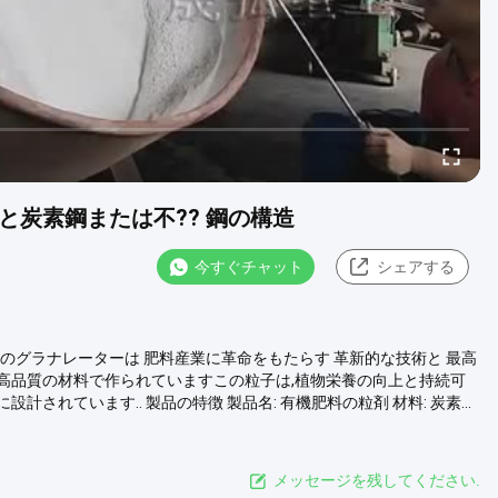
と炭素鋼または不?? 鋼の構造
今すぐチャット
シェアする
有機肥料のグラナレーターは 肥料産業に革命をもたらす 革新的な技術と 最高
高品質の材料で作られていますこの粒子は,植物栄養の向上と持続可
ています.. 製品の特徴 製品名: 有機肥料の粒剤 材料: 炭素...
メッセージを残してください.