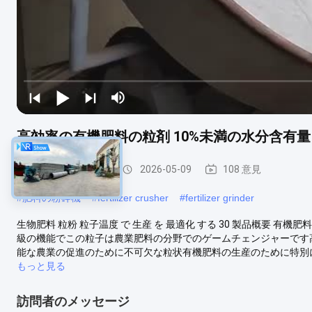
高効率の有機肥料の粒剤 10%未満の水分含有量
有機肥料の造粒機
2026-05-09
108 意見
#
肥料の粉砕機
#
fertilizer crusher
#
fertilizer grinder
生物肥料 粒粉 粒子温度 で 生産 を 最適化 する 30 製品概要 
級の機能でこの粒子は農業肥料の分野でのゲームチェンジャーです
能な農業の促進のために不可欠な粒状有機肥料の生産のために特別に設計され
もっと見る
訪問者のメッセージ