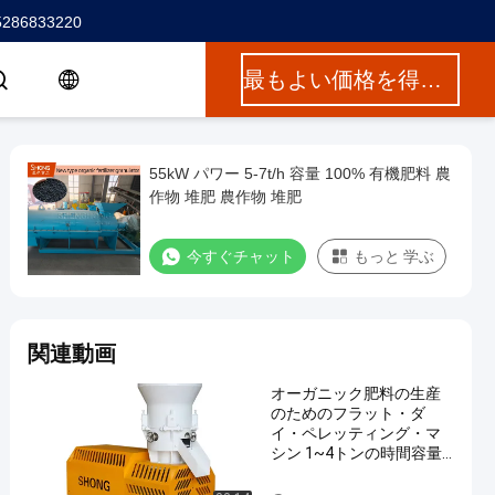
5286833220
最もよい価格を得なさい
55kW パワー 5-7t/h 容量 100% 有機肥料 農
作物 堆肥 農作物 堆肥
今すぐチャット
もっと 学ぶ
関連動画
オーガニック肥料の生産
のためのフラット・ダ
イ・ペレッティング・マ
シン 1~4トンの時間容量
と ≥95%の粒化率