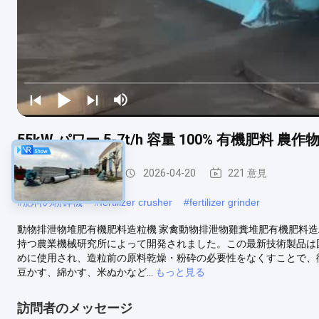
55kW パワー 5-7t/h 容量 100% 有機肥料 農
有機肥料の造粒機
2026-04-20
221 意見
#
肥料の粉砕機
#
fertilizer crusher
#
fertilizer grinder
動物排泄物堆肥有機肥料造粒機 家禽動物排泄物雞糞堆肥有機肥料造
持つ農業機械研究所によって開発されました。この最新技術製品は
めに使用され、造粒前の原料乾燥・粉砕の必要性をなくすことで、従
豆かす、綿かす、米ぬかなど...
もっと見る
訪問者のメッセージ