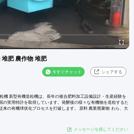
作物 堆肥 農作物 堆肥
今すぐチャット
シェアする
粒機 新型有機造粒機は、長年の複合肥料加工設備設計・生産経験を
国の実用特許を取得しています。発酵後の様々な有機物を造粒するた
来の有機球状化プロセスを打破します。 原料 農業廃棄物: わら、大
メッセージを残してください.