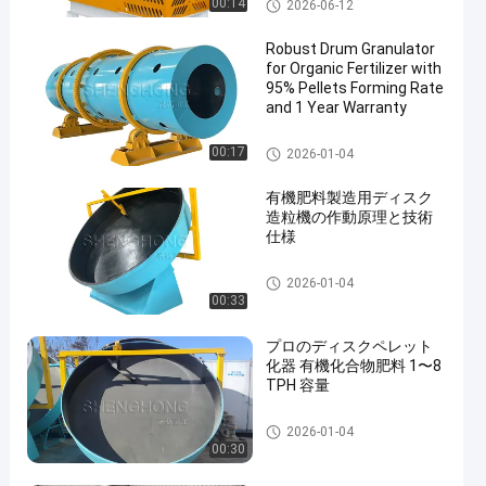
有機肥料の造粒機
00:14
2026-06-12
Robust Drum Granulator
for Organic Fertilizer with
95% Pellets Forming Rate
and 1 Year Warranty
有機肥料の造粒機
00:17
2026-01-04
有機肥料製造用ディスク
造粒機の作動原理と技術
仕様
有機肥料の造粒機
2026-01-04
00:33
プロのディスクペレット
化器 有機化合物肥料 1〜8
TPH 容量
有機肥料の造粒機
2026-01-04
00:30