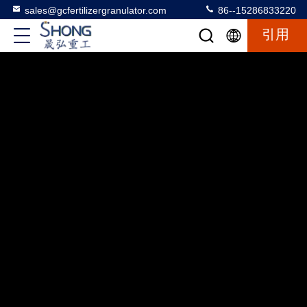
sales@gcfertilizergranulator.com
86--15286833220
引用