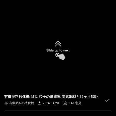
有機肥料粒化機 95% 粒子の形成率,炭素鋼材と12ヶ月保証
有機肥料の造粒機
2026-04-20
147 意見