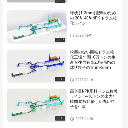
03:32
球状 (1-3mm) 肥料のため
の 20%-48% NPK ドラム粒
化ライン
複合肥料生産ライン
2025-12-01
00:35
粉塵のない回転ドラム粒
化工場 年間10万トンの生
産 NPK含有量20%-48%の
球状粒子の1mm-3mm
複合肥料生産ライン
00:19
2026-01-16
高容量NPK肥料ドラム粒機
ライン 1~10トンの出力/
時間 環境に優しい丸い粒
子を生産
複合肥料生産ライン
00:10
2025-11-26