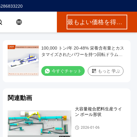
5286833220
最もよい価格を得なさい
100,000 トン/年 20-48% 栄養含有量とカス
タマイズされたパワーを持つ回転ドラム粒
機NPK生産ライン
今すぐチャット
もっと 学ぶ
関連動画
大容量複合肥料生産ライ
ン ボール形状
複合肥料生産ライン
2026-01-06