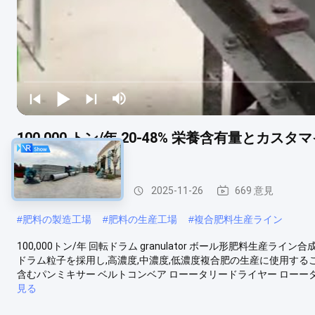
100,000 トン/年 20-48% 栄養含有量と
産ライン
複合肥料生産ライン
2025-11-26
669 意見
#
肥料の製造工場
#
肥料の生産工場
#
複合肥料生産ライン
100,000トン/年 回転ドラム granulator ボール形肥料生
ドラム粒子を採用し,高濃度,中濃度,低濃度複合肥の生産に使用する
含むパンミキサー ベルトコンベア ローータリードライヤー ローータ
見る