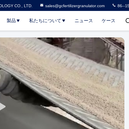
LOGY CO., LTD.
sales@gcfertilizergranulator.com
86--1
製品
私たちについて
ニュース
ケース