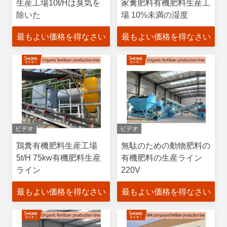
生産工場10t/Hは臭気を
家禽肥料有機肥料生産工
除いた
場 10%未満の湿度
最もよい価格を得なさい
最もよい価格を得なさい
ビデオ
ビデオ
鶏糞有機肥料生産工場
無駄のための動物肥料の
5t/H 75kw有機肥料生産
有機肥料の生産ライン
ライン
220V
最もよい価格を得なさい
最もよい価格を得なさい