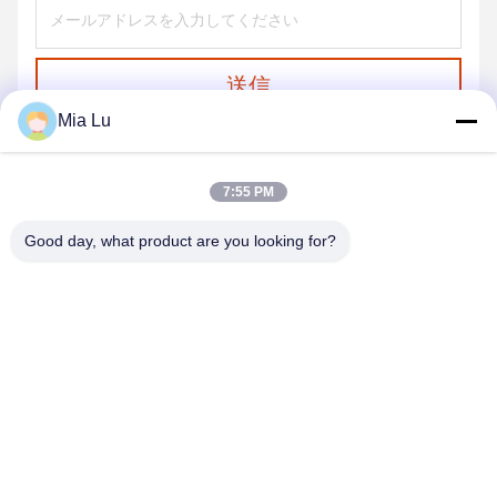
送信
Mia Lu
7:55 PM
Good day, what product are you looking for?
ZHENGZHOU SHENGHONG HEAVY
INDUSTRY TECHNOLOGY CO., LTD.
sales@gcfertilizergranulator.com
86--15286833220
416号、9階、B棟、盛隆セントラルプラザ、ハイテクゾーン、
鄭州市、河南省