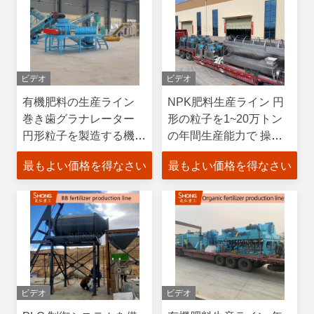
ビデオ
ビデオ
有機肥料の生産ライン
NPK肥料生産ライン 円
巻き歯グラナレーター
形の粒子を1~20万トン
円形粒子を製造する機械
の年間生産能力で 操作
10%未満の湿度で 1-20
が容易
最もよい価格を得なさい
最もよい価格を得なさい
万トンの年間生産能力
ビデオ
ビデオ