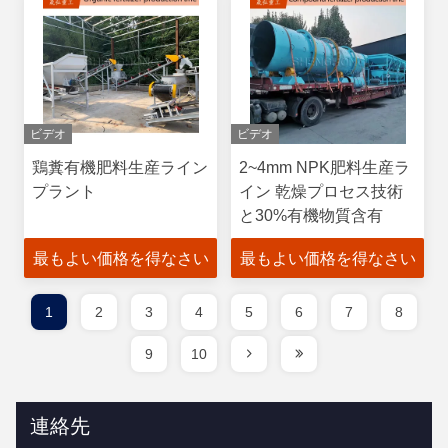
ビデオ
ビデオ
鶏糞有機肥料生産ライン
2~4mm NPK肥料生産ラ
プラント
イン 乾燥プロセス技術
と30%有機物質含有
最もよい価格を得なさい
最もよい価格を得なさい
1
2
3
4
5
6
7
8
9
10
連絡先