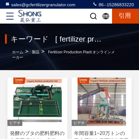
sales@gcfertilizergranulator.com
86--15286833220
引用
キーワード [ fertilizer production plant ] 一致 120 製品
>
>
ホーム
製品
Fertilizer Production Plant オンラインメ
ーカー
ビデオ
ビデオ
発酵のブタの肥料肥料の
年間容量1~20万トンの