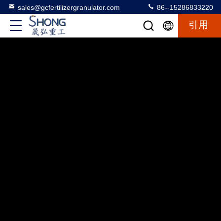
sales@gcfertilizergranulator.com
86--15286833220
引用