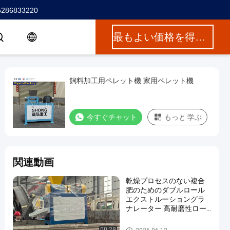
5286833220
最もよい価格を得なさい
飼料加工用ペレット機 家用ペレット機
今すぐチャット
もっと 学ぶ
関連動画
乾燥プロセスのない複合
肥のためのダブルロール
エクストルーショングラ
ナレーター 高耐磨性ロー
ルシェルと最適化出力率
混合肥料の造粒機
00:29