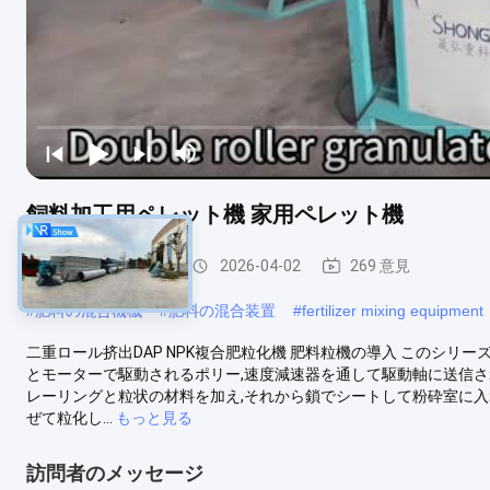
飼料加工用ペレット機 家用ペレット機
混合肥料の造粒機
2026-04-02
269 意見
#
肥料の混合機械
#
肥料の混合装置
#
fertilizer mixing equipment
二重ロール挤出DAP NPK複合肥粒化機 肥料粒機の導入 このシリー
とモーターで駆動されるポリー,速度減速器を通して駆動軸に送信さ
レーリングと粒状の材料を加え,それから鎖でシートして粉砕室に入れ
ぜて粒化し...
もっと見る
訪問者のメッセージ