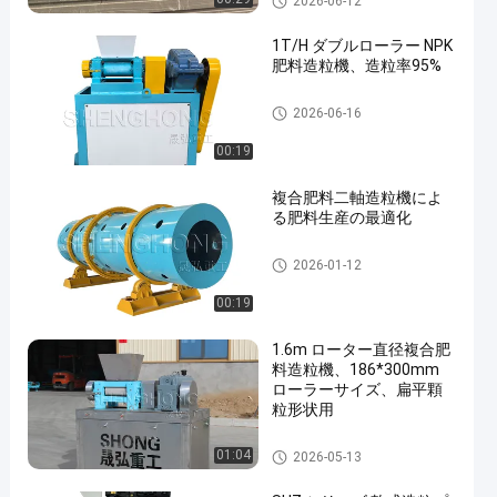
2026-06-12
1T/H ダブルローラー NPK
肥料造粒機、造粒率95%
混合肥料の造粒機
2026-06-16
00:19
複合肥料二軸造粒機によ
る肥料生産の最適化
肥料の造粒機機械
2026-01-12
00:19
1.6m ローター直径複合肥
料造粒機、186*300mm
ローラーサイズ、扁平顆
粒形状用
混合肥料の造粒機
01:04
2026-05-13