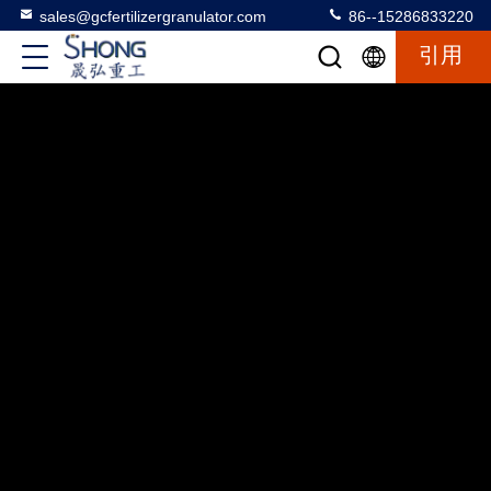
sales@gcfertilizergranulator.com
86--15286833220
引用