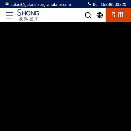
sales@gcfertilizergranulator.com
86--15286833220
引用