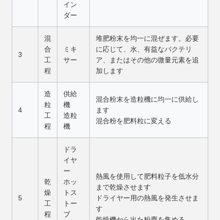
イン
ダー
混
堆肥粉末を均一に混ぜます。必要
合
ミキ
に応じて、水、有益なバクテリ
3
工
サー
ア、またはその他の微量元素を追
程
加します
造
供給
混合粉末を造粒機に均一に供給し
粒
機
4
ます
工
造粒
混合粉を肥料粒に変える
程
機
ドラ
イヤ
ー
熱風を使用して肥料粒子を低水分
乾
ホッ
まで乾燥させます
燥
トス
5
ドライヤー用の熱風を発生させま
工
トー
す
程
ブ
乾燥機から出た粉塵を集める