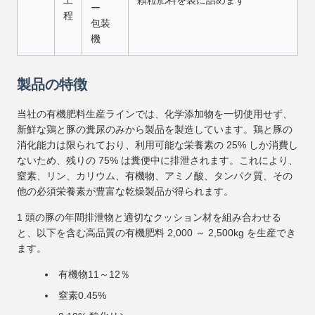
工
顆粒肥料を袋に詰めます
ー
程
包装
機
製品の特徴
当社の有機肥料生産ラインでは、化学添加物を一切使用せず、
新鮮な鶏と豚の糞尿のみから製品を製造しています。鶏と豚の
消化能力は限られており、利用可能な栄養素の 25% しか消費し
ないため、残りの 75% は糞便中に排泄されます。これにより、
窒素、リン、カリウム、有機物、アミノ酸、タンパク質、その
他の必須栄養素が豊富な乾燥製品が得られます。
1 頭の豚の年間排泄物と適切なクッション材を組み合わせる
と、以下を含む高品質の有機肥料 2,000 ～ 2,500kg を生産でき
ます。
有機物11～12％
窒素0.45%