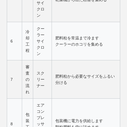
サイ
クロ
ン
クー
冷
ラー
却
肥料粒を常温まで冷ます
6
サイ
工
クーラーのホコリを集める
クロ
程
ン
審
査
スク
肥料粒から必要なサイズをふるい
7
の
リー
分ける
流
ナー
れ
エア
コン
包
プレ
装
包装機に電力を供給します
8
ッサ