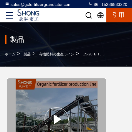
sales@gcfertilizergranulator.com
86--15286833220
引用
製品
>
>
>
ホーム
製品
有機肥料の生産ライン
15-20 T/H 容量 有機肥料の生産ライン ボール形粒子のためのエンジニアが海外で利用可能なサービス