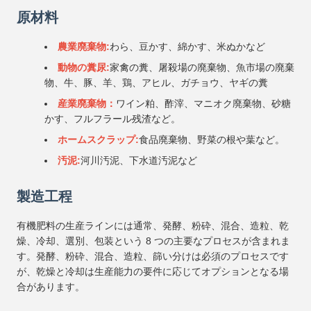
原材料
農業廃棄物:
わら、豆かす、綿かす、米ぬかなど
動物の糞尿:
家禽の糞、屠殺場の廃棄物、魚市場の廃棄
物、牛、豚、羊、鶏、アヒル、ガチョウ、ヤギの糞
産業廃棄物：
ワイン粕、酢滓、マニオク廃棄物、砂糖
かす、フルフラール残渣など。
ホームスクラップ:
食品廃棄物、野菜の根や葉など。
汚泥:
河川汚泥、下水道汚泥など
製造工程
有機肥料の生産ラインには通常、発酵、粉砕、混合、造粒、乾
燥、冷却、選別、包装という 8 つの主要なプロセスが含まれま
す。発酵、粉砕、混合、造粒、篩い分けは必須のプロセスです
が、乾燥と冷却は生産能力の要件に応じてオプションとなる場
合があります。