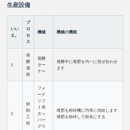
生産設備
プ
いい
ロ
機械
機械の機能
え。
セ
ス
発
発酵
酵
発酵中に堆肥を均一に混ぜ合わせ
1
ター
過
ます
ナー
程
フォ
ーク
リフ
研
ト用
削
堆肥を粉砕機に均等に供給します
2
ホッ
工
堆肥を粉砕して粉末にする
パー
程
グラ