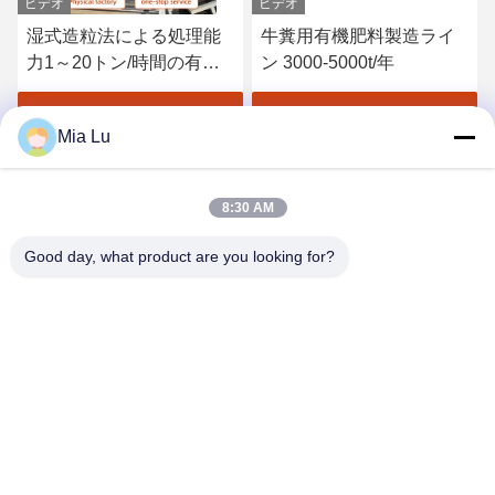
ビデオ
ビデオ
湿式造粒法による処理能
牛糞用有機肥料製造ライ
力1～20トン/時間の有機
ン 3000-5000t/年
肥料造粒機と海外対応エ
ンジニア
最もよい価格を得なさい
最もよい価格を得なさい
Mia Lu
8:30 AM
Good day, what product are you looking for?
ZHENGZHOU SHENGHONG HEAVY
INDUSTRY TECHNOLOGY CO., LTD.
sales@gcfertilizergranulator.com
86--15286833220
416号、9階、B棟、盛隆セントラルプラザ、ハイテクゾーン、