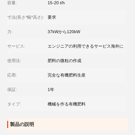
容量:
15-20 t/h
寸法(長さ*幅*高さ):
要求
力:
37kWから120kW
サービス:
エンジニアの利用できるサービス海外に
使用法:
肥料の微粒の作成
応用:
完全な有機肥料生産
保証:
1年
タイプ:
機械を作る有機肥料
製品の説明