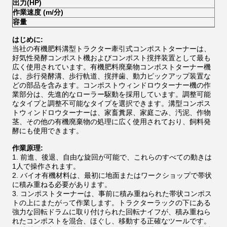
出力(HP)
400
作業速度 (m/分)
6-1
容量
500
はじめに:
当社の有機肥料溝型トラクター牽引式コンポストターナーは、
好気性発酵コンポスト機およびコンポスト撹拌装置として最も
広く使用されています。有機肥料廃棄物コンポストターナー機
は、歩行発酵溝、歩行軌道、撹拌歯、動力ピックアップ装置な
どの部品を含みます。コンポストウィンドロウターナー機の作
業部分は、先進的なローラー駆動を採用しています。調整可能
なタイプと調整不可能なタイプを選択できます。溝型コンポス
トウィンドロウターナーは、家畜糞尿、家庭ごみ、汚泥、作物
茎、その他の有機廃棄物の処理に広く使用されており、飼料発
酵にも使用できます。
作業原理:
1. 前進、後退、自由な旋回が可能で、これらのすべての動きは
1人で操作されます。
2. バイオ有機材料は、最初に地面またはワークショップで帯状
に積み重ねる必要があります。
3. コンポストターナーは、事前に積み重ねられた帯状コンポス
トの上にまたがって作業します。トラクターラックの下にある
強力な回転ドラムに取り付けられた回転ナイフが、積み重ねら
れたコンポストを混合、ほぐし、移動する正確なツールです。