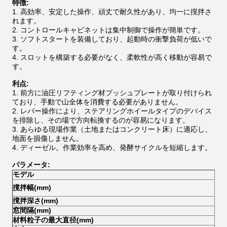
特徴:
1. 高効率、安定した操作、頑丈で耐久性があり、均一に撹拌さ
れます。
2. コントロールキャビネットは集中制御で操作が簡単です。
3. ソフトスタートを装備しており、起動時の衝撃負荷が低いで
す。
4. スロットを構築する必要がなく、柔軟性が高く移動が容易で
す。
利点:
1. 前方に油圧リフティング材プッシュプレートが取り付けられ
ており、手動で山全体を消費する必要がありません。
2. レバー操作により、ステアリングホイールタイプのデバイス
を排除し、その場で方向転換するのが容易になります。
3. あらゆる現場作業（土地またはコンクリート床）に適応し、
地面を損傷しません。
4. ディーゼル。作業効率を高め、発酵サイクルを短縮します。
パラメータ:
モデル
FD-
撹拌幅(mm)
240
撹拌深さ(mm)
600
窓間隔(mm)
250
材料粒子の最大直径(mm)
85