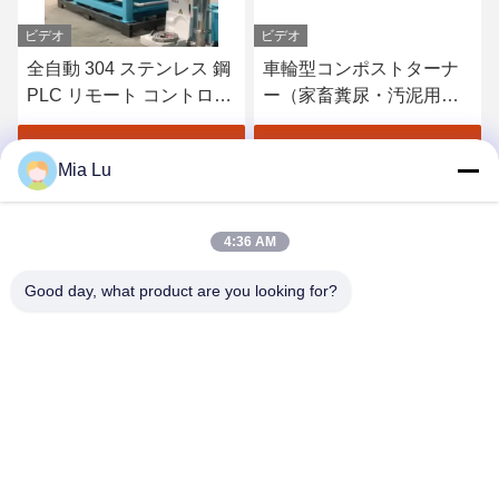
ビデオ
ビデオ
全自動 304 ステンレス 鋼
車輪型コンポストターナ
PLC リモート コントロー
ー（家畜糞尿・汚泥用） -
ル 発酵 有機肥料 生産のた
産業発酵ソリューション
めの堆肥 設備
最もよい価格を得なさい
最もよい価格を得なさい
Mia Lu
4:36 AM
Good day, what product are you looking for?
ZHENGZHOU SHENGHONG HEAVY
INDUSTRY TECHNOLOGY CO., LTD.
sales@gcfertilizergranulator.com
86--15286833220