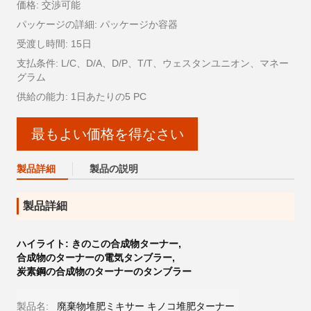
価格: 交渉可能
パッケージの詳細: パッケージか容器
受渡し時間: 15日
支払条件: L/C、D/A、D/P、T/T、ウェスタンユニオン、マネー
グラム
供給の能力: 1日あたりの5 PC
最もよい価格を得なさい
製品詳細
製品の説明
製品詳細
ハイライト:
きのこの合成物ターナー
,
合成物のターナーの電気タンブラー
,
炭素鋼の合成物のターナーのタンブラー
製品名:
廃棄物堆肥ミキサー キノコ堆肥ターナー