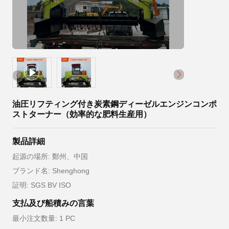
油圧リフティング付き炭素鋼ディーゼルエンジンコンポ
ストターナー（効率的な肥料生産用）
製品詳細
起源の場所: 鄭州、中国
ブランド名: Shenghong
証明: SGS BV ISO
支払及び船積みの言葉
最小注文数量: 1 PC