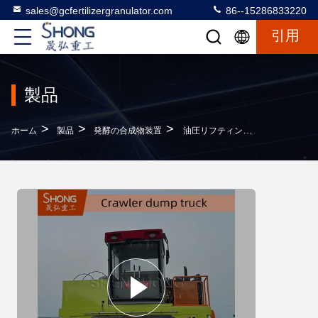
sales@gcfertilizergranulator.com
86--15286833220
引用
製品
>
>
>
ホーム
製品
発酵の合成物装置
油圧リフティング付き炭素鋼ディーゼルエンジンコンポストターナー（効率的な肥料生産用）