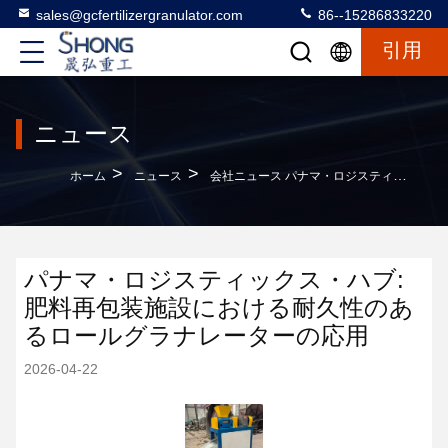
sales@gcfertilizergranulator.com
86--15286833220
引用
ニュース
>
>
ホーム
ニュース
会社ニュース パナマ・ロジスティックス・ハブ: 肥料再包装施設における耐久性のあるロールグラナレーターの応用
パナマ・ロジスティックス・ハブ:
肥料再包装施設における耐久性のあ
るロールグラナレーターの応用
2026-04-22