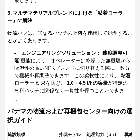
成します。
3. マルチマテリアルブレンドにおける「粘着ローラ
ー」の解決
物流ハブは、異なるバッチの肥料を連続して処理するこ
とがよくあります。
エンジニアリングソリューション
：
速度調整可
能
機能により、オペレーターは乾燥した無機塩から
吸湿性の高いNPKブレンドに切り替える際に、数分
で機械を再調整できます。この柔軟性により、
粘着
ローラー
効果を防ぎ、
1.0～4.5 t/hの容量
が特定の
材料バッチに関係なく一貫性を保つことができま
す。
パナマの物流および再梱包センター向けの選
択ガイド
施設規模
推奨モデル
処理能力（t/h）
戦略的