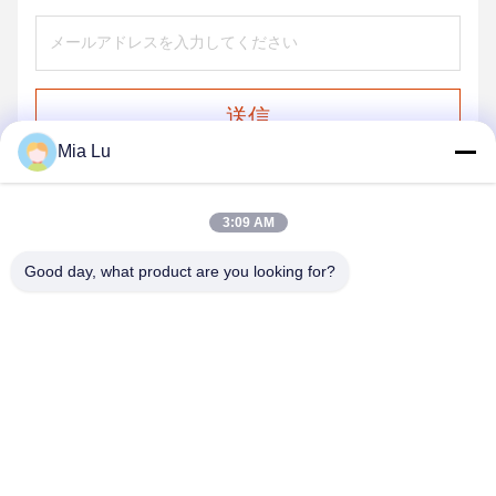
送信
Mia Lu
3:09 AM
Good day, what product are you looking for?
ZHENGZHOU SHENGHONG HEAVY
INDUSTRY TECHNOLOGY CO., LTD.
sales@gcfertilizergranulator.com
86--15286833220
416号、9階、B棟、盛隆セントラルプラザ、ハイテクゾーン、