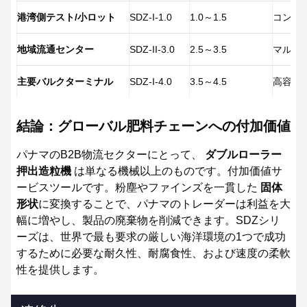
港湾側テスト/小ロット
SDZ-I-1.0
1.0～1.5
コンパ
地域流通センター
SDZ-II-3.0
2.5～3.5
マルチ
主要バルクターミナル
SDZ-I-4.0
3.5～4.5
高容量
結論：グローバル肥料チェーンへの付加価値
パナマのB2B物流セクターにとって、
ダブルローラー
押出造粒機
は単なる機械以上のものです。付加価値サ
ービスツールです。粉塵やファインズを一貫した
固体
形状
に変換することで、パナマのトレーダーは利益を大
幅に増やし、製品の廃棄物を削減できます。SDZシリ
ーズは、世界で最も要求の厳しい海洋環境の1つで成功
するために必要な耐久性、耐腐食性、および速度の柔軟
性を提供します。