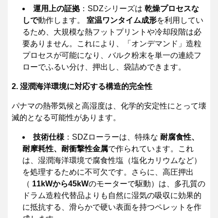
運用上の証拠
：SDZシリーズは
乾燥プロセスな
しで
動作します。
室温ワンタイム成形
を利用してい
るため、大規模な熱フットプリントや冷却段階は必
要ありません。これにより、「オンデマンド」造粒
プロセスが可能になり、バルク粉末を単一の連続フ
ローでふるい分け、押出し、袋詰めできます。
2. 湿潤海洋環境に対応する構造的完全性
パナマの熱帯気候と高湿度は、化学的安定性にとって壊
滅的となる可能性があります。
技術仕様
：SDZローラーは、特殊な
耐腐食性、
耐摩耗性、耐衝撃性金属
で作られています。これ
は、湿潤海洋環境で腐食性塩（塩化カリウムなど）
を処理するために不可欠です。さらに、高圧押出
（
11kWから45kW
のモーターで駆動）は、多孔質の
ドラム造粒代替品よりも自然に湿気の吸収に効果的
に抵抗する、滑らかで硬い表面を持つペレットを作