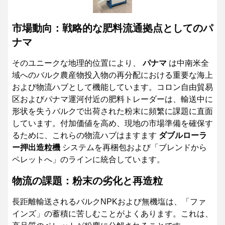
市場動向：戦略的な肥料流通拠点としてのパ
ナマ
そのユニークな地理的位置により、
パナマ
は中南米全
域へのバルク農産物投入物の再分配における重要な海上
および物流ハブとして機能しています。コロン自由貿易
区およびパナマ運河付近の肥料トレーダーは、輸送中に
形状を失うバルクで出荷された粉末に頻繁に課題に直面
しています。付加価値を高め、現地の市場準備を確保す
るために、これらの物流ハブはますます
ダブルローラ
ー押出造粒機
システムを再梱包および「ブレンドから
ペレットへ」のラインに統合しています。
物流の課題：粉末の劣化と再造粒
長距離輸送されるバルクNPKおよび無機塩は、「ファ
インズ」の蓄積に苦しむことがよくあります。これは、