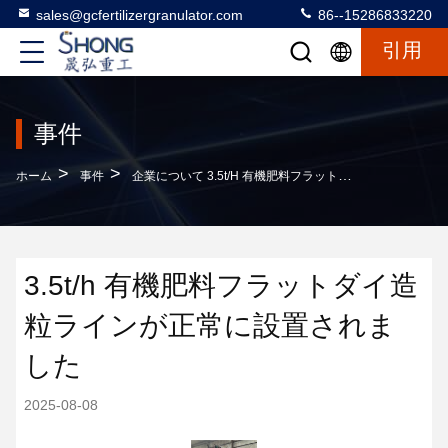
sales@gcfertilizergranulator.com
86--15286833220
引用
事件
>
>
ホーム
事件
企業について 3.5t/h 有機肥料フラットダイ造粒ラインが正常に設置されました
3.5t/h 有機肥料フラットダイ造
粒ラインが正常に設置されま
した
2025-08-08