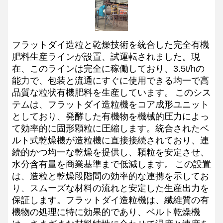
フラットダイ造粒と乾燥技術を統合した完全有機
肥料生産ラインが設置、試運転されました。現
在、このラインは完全に稼働しており、3.5t/hの
能力で、包装と流通にすぐに使用できる均一で高
品質な粒状有機肥料を生産しています。
このシス
テムは、フラットダイ造粒機をコア成形ユニット
としており、発酵した有機物を機械的圧力によっ
て効率的に固形顆粒に圧縮します。統合されたベ
ルト式乾燥機が造粒機に直接接続されており、連
続的かつ均一な乾燥を提供し、顆粒を安定させ、
水分含有量を商業基準まで低減します。
この設置
は、造粒と乾燥段階間の効率的な連携を示してお
り、スムーズな材料の流れと安定した生産出力を
保証します。フラットダイ造粒機は、繊維質の有
機物の処理に特に効果的であり、ベルト乾燥機