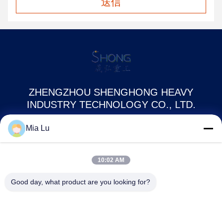
送信
ZHENGZHOU SHENGHONG HEAVY
INDUSTRY TECHNOLOGY CO., LTD.
Mia Lu
sales@gcfertilizergranulator.com
86--15286833220
10:02 AM
416号、9階、B棟、盛隆セントラルプラザ、ハイテクゾーン、
Good day, what product are you looking for?
鄭州市、河南省