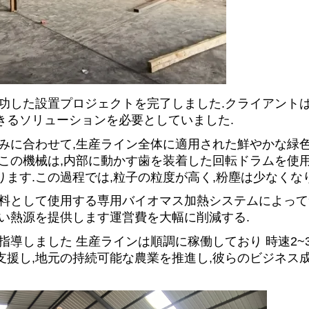
功した設置プロジェクトを完了しました.クライアント
きるソリューションを必要としていました.
みに合わせて,生産ライン全体に適用された鮮やかな緑色
この機械は,内部に動かす歯を装着した回転ドラムを使用
ます.この過程では,粒子の粒度が高く,粉塵は少なくなり
燃料として使用する専用バイオマス加熱システムによっ
い熱源を提供します運営費を大幅に削減する.
指導しました 生産ラインは順調に稼働しており 時速2~
援し,地元の持続可能な農業を推進し,彼らのビジネス