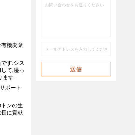
は有機廃棄
です.シス
送信
して,湿っ
ます..
てサポート
3トンの生
成長に貢献