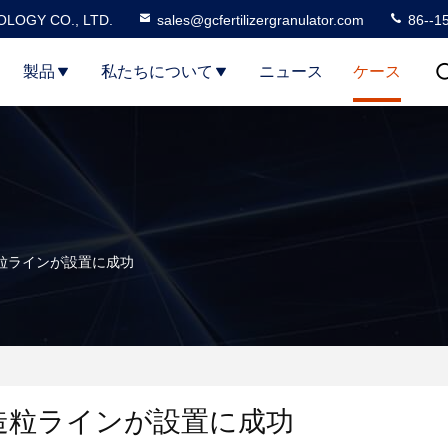
LOGY CO., LTD.
sales@gcfertilizergranulator.com
86--1
製品
私たちについて
ニュース
ケース
造粒ラインが設置に成功
料造粒ラインが設置に成功