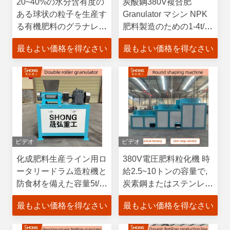
20~40%の水分含有度の
炭酸鋼380V複合肥
ある球状の粒子を生産す
Granulator マシン NPK
る有機肥料のグラナレー
肥料製造のための1-4t/h
ターマシン
の容量
最もよい価格を得なさい
最もよい価格を得なさい
ビデオ
ビデオ
化成肥料生産ライン用ロ
380V電圧肥料粒化機 時
ータリードラム造粒機と
給2.5~10トンの容量で,
防食材を備えた容量5t/h
炭素鋼またはステンレス
のNPK肥料造粒機
鋼の材料
最もよい価格を得なさい
最もよい価格を得なさい