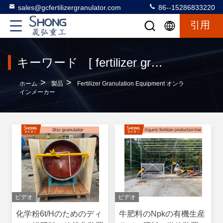
sales@gcfertilizergranulator.com
86--15286833220
引用
キーワード [ fertilizer granulation equipment ] 一致 120 製品
>
>
ホーム
製品
Fertilizer Granulation Equipment オンラ
インメーカー
ビデオ
ビデオ
化学粉6t/Hのためのディ
牛肥料のNpkの有機生産