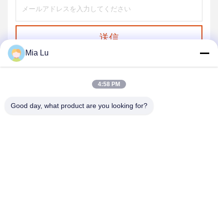
送信
Mia Lu
4:58 PM
Good day, what product are you looking for?
ZHENGZHOU SHENGHONG HEAVY
INDUSTRY TECHNOLOGY CO., LTD.
sales@gcfertilizergranulator.com
86--15286833220
416号、9階、B棟、盛隆セントラルプラザ、ハイテクゾーン、
鄭州市、河南省