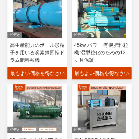
ビデオ
ビデオ
高生産能力のボール形粒
45kw パワー 有機肥料粒
子を用いる炭素鋼回転ド
機 湿型粒化のための12
ラム肥料粒機
ヶ月保証
最もよい価格を得なさい
最もよい価格を得なさい
ビデオ
ビデオ