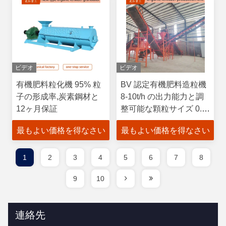
ビデオ
ビデオ
有機肥料粒化機 95% 粒
BV 認定有機肥料造粒機
子の形成率,炭素鋼材と
8-10t/h の出力能力と調
12ヶ月保証
整可能な顆粒サイズ 0.3-
3.0 mm
最もよい価格を得なさい
最もよい価格を得なさい
1
2
3
4
5
6
7
8
9
10
連絡先