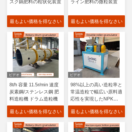
スク鍋肥料の粒状化装置
ライン肥料の微粒装置
最もよい価格を得なさい
最もよい価格を得なさい
ビデオ
ビデオ
8t/h 容量 11.5r/min 速度
98%以上の高い造粒率と
炭素鋼/ステンレス鋼 肥
常温造粒で幅広い原料適
料造粒機 ドラム造粒機
応性を実現したNPK配
合肥料造粒機
最もよい価格を得なさい
最もよい価格を得なさい