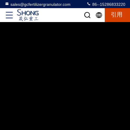
sales@gcfertilizergranulator.com
86--15286833220
引用