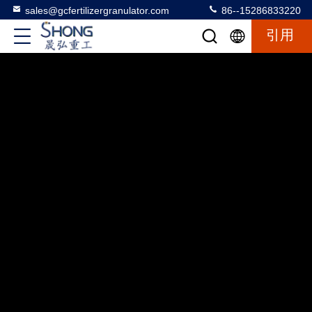
sales@gcfertilizergranulator.com
86--15286833220
引用