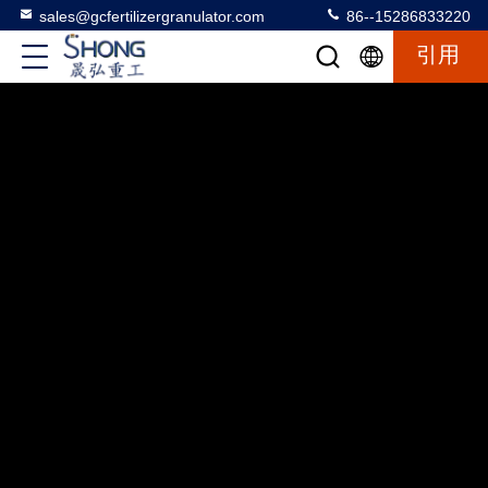
sales@gcfertilizergranulator.com
86--15286833220
引用