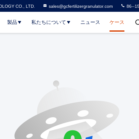
LOGY CO., LTD.
sales@gcfertilizergranulator.com
86--1
製品
私たちについて
ニュース
ケース