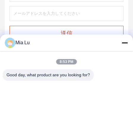
送信
Mia Lu
8:53 PM
Good day, what product are you looking for?
ZHENGZHOU SHENGHONG HEAVY
INDUSTRY TECHNOLOGY CO., LTD.
sales@gcfertilizergranulator.com
86--15286833220