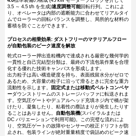
4.0
標準装備の構成 (45 kW モーターブロックを介して
3.5 ～ 4.5 t/h を生成)
速度調整可能
回転行列。これによ
り、オペレータは内部の遮断能力に合わせてリアルタイ
ムでローラーの回転バランスを調整し、局所的な材料の
蓄積を防ぐことができます。
プロセスの相乗効果: ダストフリーのマテリアルフロー
が自動包装のピーク速度を解放
乾式ローラー押出造粒機内で達成される厳密な幾何学的
一貫性と自己完結型分類は、最終の下流包装作業を合理
化する優れた技術キャンバスを形成します。
出力粒子は高い構造硬度を持ち、表面残留水分がゼロで
あるため、大容量の粒子に沿って滑るときに完全な重力
流動性を示します。
固定式または移動式ベルトコンベヤ
ー
ダウンストリームのストレージバッファに転送されま
す。空気圧ゲートやデュアルヘッド充填ネジ内で橋が架
けたり、凝集したり、粘着性の塵詰まりが発生したりす
ることはありません。
自動包装機
(スパイラルまたは
DC バリエーションで利用可能)。この完璧な流れによ
り、空気圧ゲートの故障やセンサーの校正ドリフトが防
止され、包装ラインが絶対重量精度で袋詰めのピーク速