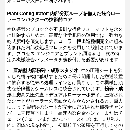
業フローが大幅に中断されます。
Plant Configurator: 内部分類ループを備えた統合ロー
ラーコンパクターの技術的コア
輸送導管のブロックや不規則な構造フォーマットを永久
に排除するために、高度な化学肥料の運用では、強力な
乾式肥料を優先します。
ローラー押出造粒機
完全に組み
込まれた内部後処理ブロックを使用して設計されていま
す。プロセス エンジニアとプラント調達者は、次の特
定の機械統合パラメータを義務付ける必要があります。
直結型内部粉砕・成形スタジオ
: 生の圧縮シートを独
立した粉砕機に移動するために長時間露出した搬送装置
に依存する従来の処理ラインとは異なり、この機械は頑
丈な粉砕機とシームレスに統合されています。
粉砕・成
形工房
高気圧の直下
デュアルローラーボディ
。圧縮され
たシートがローラーの表面から型から外されると、重力
によって高密度のシートが完全に密閉された破砕チャン
バーに直接落下します。高速内部合金ハンマーまたはチ
ェーン (チェーンまたはハンマー タイプ) は、ミリ秒以
内に固体の塊を粉砕し、初期粒子の破壊を実行してその