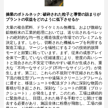
操業のボトルネック: 破砕された粒子と導管の詰まりが
プラントの収益をどのように低下​​させるか
大量の複合肥料、ドライケミカル無機塩、および微細な
鉱物粉末の工業的処理においては、送り出されるペレッ
トの絶対的な均一性と構造強度が市場でのプレミアムを
決定します。しかし、切断された機械ループを利用する
製造工場は、マージンを犠牲にする 2 つの技術的故障
モードと頻繁に戦っています。まず、従来の成形アレイ
全体で一貫していない圧縮速度により、密度の高いシー
トと混合された不安定で壊れやすい破片が生成され、重
大な「不均一なサイジング (不均一なサイジング)」が発
生します。第二に、これらの不規則で半圧縮された塊を
下流の独立型ブレーカーや遠隔スクリーニングフレーム
に通すと、移送シュートや配送ダクト内に深刻な物質の
蓄積が引き起こされ、深刻な「シュートの閉塞（ブロッ
クシュート）」が発生します。このため、工場は継続的
に緊急停止し、目隠しされた格子を手動でこじ開けて撤
去する必要があり、施設全体に粉塵が飛散し、工場の操