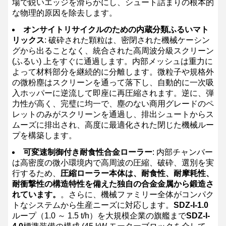
場で鋭いエッジを滑らかにし、シュート詰まりの根本的
な物理的原因を除去します。
オンサイトリサイクルのための内蔵分類ふるいマト
リックス
: 破砕された顆粒は、密閉された機械ケーシン
グから出ることなく、統合された高周波分級スクリーン
(ふるい) 上をすぐに通過します。内部メッシュは重力に
よって材料部分を継続的に分離します。微粒子や規格外
の微粉塵はスクリーンを通って落下し、自動的に一次吸
入ホッパーに逆流して即座に再圧縮されます。逆に、弾
力性が高く、完璧に均一で、塵のない商用グレードのペ
レットのみがスクリーンを通過し、排出シュートからス
ムーズに排出され、高度に最適化された閉じた機械ルー
プを構築します。
可変速制御付き耐食性合金ローラー
: 内部チャンバー
は高密度の微小環境内で高周波の圧縮、破砕、選別を実
行するため、
圧縮ローラー本体は、耐食性、耐摩耗性、
耐衝撃性の構造特性を備えた独自の合金金属から鍛造さ
れています。
。さらに、機械ファミリー全体がコンパク
トなシステムから生産ニーズに対応します。
SDZ-I-1.0
ループ（1.0 ～ 1.5 t/h）を大規模企業の旗艦まで
SDZ-I-