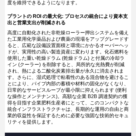
度を維持できるようになります。
プラントの ROI の最大化: プロセスの統合により資本支
出と営業支出が削減される
高度に自動化された非乾燥ローラー押出システムを備え
た工業用化学薬品および農薬の現場をアップグレードす
ると、広範な設備設置面積と環境にかかるオーバーヘッ
ドが、実用性の高い製造資産に変わります。化石燃料を
使用した重い乾燥ドラム (乾燥ドラム) と付属の冷却ラ
イン (クーラー) を削除すると、局所的な光熱費が削減
され、熱による二酸化炭素排出量が永久に消去されま
す。さらに、湿式処理で粘着性のある混合物を避けるこ
とにより、パイプ内部の蓄積や材料の固化がなくなり、
日常的なサービスループが最小限に抑えられます (便利
な操作とメンテナンス)。高額な企業 B2B 調達契約の獲
得を目指す企業肥料生産者にとって、このコンパクトな
統合インフラストラクチャは、長期的な運用の自由と商
業的収益性を保証するために必要な強固な技術的セキュ
リティを提供します。