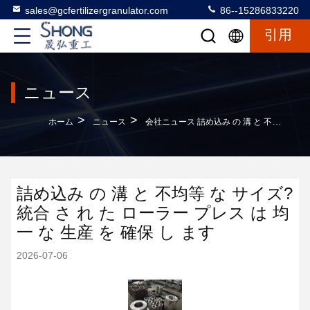
sales@gcfertilizergranulator.com
86--15286833220
引用
ニュース
>
>
ホーム
ニュース
会社ニュース 詰め込み の 溝 と 不均等 な サイズ? 統合 さ れ た ローラー プレス は 均一 な 生産 を 確保 し ます
詰め込み の 溝 と 不均等 な サイズ?
統合 さ れ た ローラー プレス は 均
一 な 生産 を 確保 し ます
2026-07-06